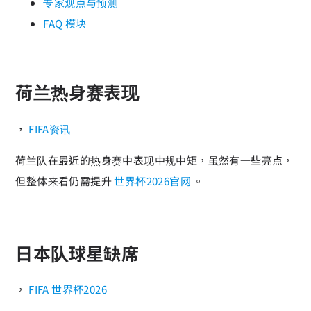
专家观点与预测
FAQ 模块
荷兰热身赛表现
，
FIFA资讯
荷兰队在最近的热身赛中表现中规中矩，虽然有一些亮点，
但整体来看仍需提升
世界杯2026官网
。
日本队球星缺席
，
FIFA 世界杯2026