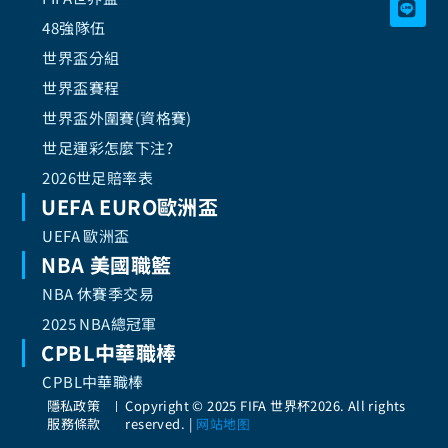
48強隊伍
世界盃分組
世界盃賽程
世界盃外圍賽(資格賽)
世足運彩怎麼下注?
2026世足賠率表
UEFA EURO歐洲盃
UEFA 歐洲盃
NBA 美國職籃
NBA 休賽季交易
2025 NBA總冠軍
CPBL中華職棒
CPBL中華職棒
隱私政策
Copyright © 2025 FIFA 世界杯2026. All rights
服務條款
reserved.
|
网站地图