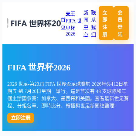
新
联
立
会
关于
首
闻
系
即
员
FIFA 世
页
中
我
注
登
界杯
2026
心
们
册
陆
FIFA 世界杯2026
2026 世足-第23屆 FIFA 世界盃足球賽於 2026年6月12日星
期五 到 7月20日星期一舉行。這是首次有 48 支球隊和三
個主辦國參賽：加拿大、墨西哥和美國。查看最新世足賽
程、分組名單、即時比分、轉播與世足新聞總整理!
立即注册