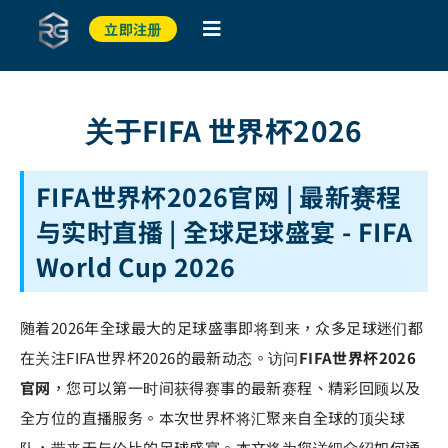
立即注册
关于FIFA 世界杯2026
FIFA世界杯2026官网 | 最新赛程
与实时直播 | 全球足球盛宴 - FIFA
World Cup 2026
随着2026年全球最大的足球盛事即将到来，众多足球迷们都
在关注FIFA世界杯2026的最新动态。访问
FIFA世界杯2026
官网
，您可以第一时间获得赛事的最新赛程、精彩回顾以及
全方位的直播服务。本次世界杯将汇聚来自全球的顶尖球
队，带来无与伦比的足球盛宴。本文将为您详细介绍如何通