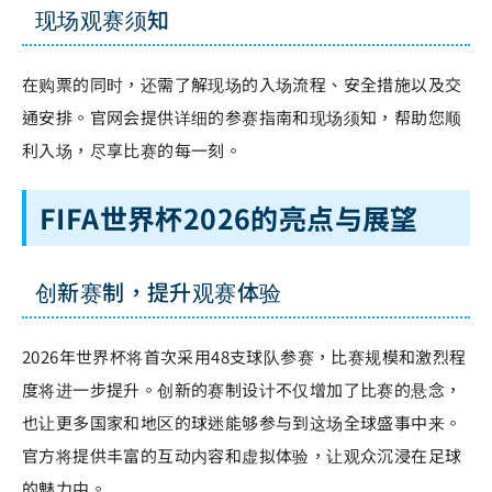
现场观赛须知
在购票的同时，还需了解现场的入场流程、安全措施以及交
通安排。官网会提供详细的参赛指南和现场须知，帮助您顺
利入场，尽享比赛的每一刻。
FIFA世界杯2026的亮点与展望
创新赛制，提升观赛体验
2026年世界杯将首次采用48支球队参赛，比赛规模和激烈程
度将进一步提升。创新的赛制设计不仅增加了比赛的悬念，
也让更多国家和地区的球迷能够参与到这场全球盛事中来。
官方将提供丰富的互动内容和虚拟体验，让观众沉浸在足球
的魅力中。