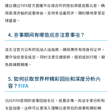
建议通过FIFA官方直播平台或合作的授权渠道观看比赛，确
保高清流畅的观看体验。支持多设备同步，随时随地享受足
球盛宴。
4. 赛事期间有哪些观赛注意事项？
请关注官方公布的现场入场指南，确保携带有效身份证件，
遵守场馆安全规定。同时注意交通安排，提前规划行程，避
免高峰期拥堵。
5. 如何获取世界杯精彩回顾和深度分析内
容？
FIFA
访问FIFA官网的赛事回顾专区，观看录像，阅读专家分析和
专题报道。这样可以更深入理解比赛背后的故事和精彩瞬