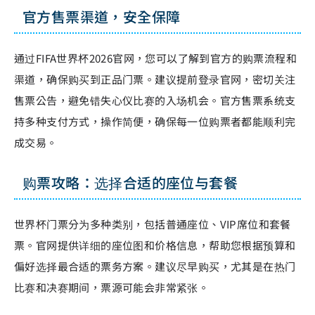
官方售票渠道，安全保障
通过FIFA世界杯2026官网，您可以了解到官方的购票流程和
渠道，确保购买到正品门票。建议提前登录官网，密切关注
售票公告，避免错失心仪比赛的入场机会。官方售票系统支
持多种支付方式，操作简便，确保每一位购票者都能顺利完
成交易。
购票攻略：选择合适的座位与套餐
世界杯门票分为多种类别，包括普通座位、VIP席位和套餐
票。官网提供详细的座位图和价格信息，帮助您根据预算和
偏好选择最合适的票务方案。建议尽早购买，尤其是在热门
比赛和决赛期间，票源可能会非常紧张。