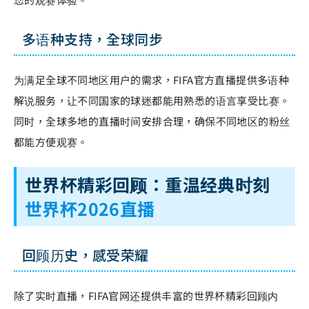
多语种支持，全球同步
为满足全球不同地区用户的需求，FIFA官方直播提供多语种
解说服务，让不同国家的球迷都能用熟悉的语言享受比赛。
同时，全球多地的直播时间安排合理，确保不同地区的粉丝
都能方便观赛。
世界杯精彩回顾：重温经典时刻
世界杯2026直播
回顾历史，感受荣耀
除了实时直播，FIFA官网还提供丰富的世界杯精彩回顾内