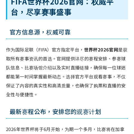
FIFA世界杯2026官网：权威平
台，尽享赛事盛事
官方信息源，权威可靠
作为国际足联（FIFA）官方指定平台，
世界杯2026官网
是获
取所有赛事资讯的首选。官网提供详尽的赛程安排、参赛球
队信息、比赛场馆介绍以及实时直播链接，确保每一位球迷
都能第一时间掌握最新动态。选择官方平台观看赛事，不仅
保证了内容的真实性和高清质量，也确保了购票和直播的安
全性与便捷性。
最新赛程公布，安排您的观赛计划
2026年世界杯将于6月开始，为期一个多月，比赛将在加拿