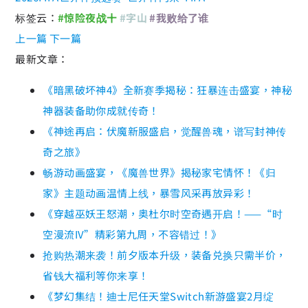
标签云：
#惊险夜战十
#字山
#我败给了谁
上一篇
下一篇
最新文章：
《暗黑破坏神4》全新赛季揭秘：狂暴连击盛宴，神秘
神器装备助你成就传奇！
《神途再启：伏魔新服盛启，觉醒兽魂，谱写封神传
奇之旅》
畅游动画盛宴，《魔兽世界》揭秘家宅情怀！《归
家》主题动画温情上线，暴雪风采再放异彩！
《穿越巫妖王怒潮，奥杜尔时空奇遇开启！——“时
空漫流IV”精彩第九周，不容错过！》
抢购热潮来袭！前夕版本升级，装备兑换只需半价，
省钱大福利等你来享！
《梦幻集结！迪士尼任天堂Switch新游盛宴2月绽