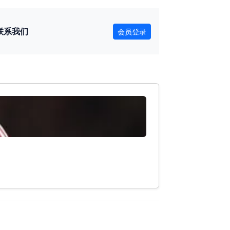
联系我们
会员登录