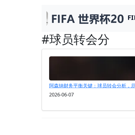
F
#球员转会分
阿森纳财务平衡关键：球员转会分析，
2026-06-07