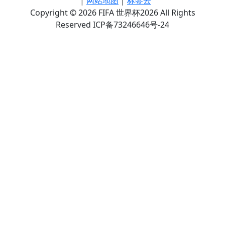
|
网站地图
|
标签云
Copyright © 2026 FIFA 世界杯2026 All Rights
Reserved ICP备73246646号-24