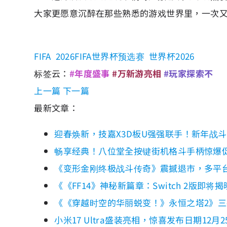
大家更愿意沉醉在那些熟悉的游戏世界里，一次
FIFA
2026FIFA世界杯预选赛
世界杯2026
标签云：
#年度盛事
#万新游亮相
#玩家探索不
上一篇
下一篇
最新文章：
迎春焕新，技嘉X3D板U强强联手！新年战
畅享经典！八位堂全按键街机格斗手柄惊爆
《变形金刚终极战斗传奇》震撼退市，多平
《《FF14》神秘新篇章：Switch 2版
《《穿越时空的华丽蜕变！》永恒之塔2》
小米17 Ultra盛装亮相，惊喜发布日期12