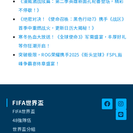
《漫威激战续篇：第二季英雄新面孔轮番登场，精彩
不停歇！》
《绝密对决！《使命召唤：黑色行动7》携手《战区》
首季中重燃战火，更新日历大揭秘！》
寒冬热血大放送！《全球使命3》军需盛宴，丰厚好礼
等你狂潮开启！
突破极限，ROG荣耀携手2025《街头篮球》FSPL巅
峰争霸赛终章盛宴！
FIFA世界盃
FIFA世界盃
48強隊伍
世界盃分組