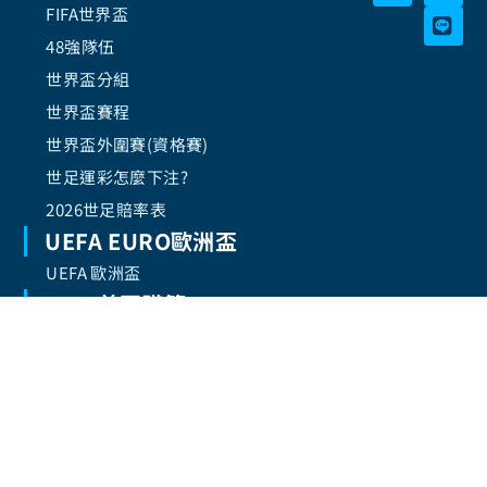
FIFA世界盃
48強隊伍
世界盃分組
世界盃賽程
世界盃外圍賽(資格賽)
世足運彩怎麼下注?
2026世足賠率表
UEFA EURO歐洲盃
UEFA 歐洲盃
NBA 美國職籃
NBA 休賽季交易
2025 NBA總冠軍
CPBL中華職棒
CPBL中華職棒
隱私政策
Copyright © 2025 FIFA 世界杯2026. All rights
服務條款
reserved.
|
网站地图