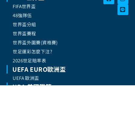
FIFA世界盃
48強隊伍
世界盃分組
世界盃賽程
世界盃外圍賽(資格賽)
世足運彩怎麼下注?
2026世足賠率表
UEFA EURO歐洲盃
UEFA 歐洲盃
NBA 美國職籃
NBA 休賽季交易
2025 NBA總冠軍
CPBL中華職棒
CPBL中華職棒
隱私政策
Copyright © 2025 FIFA 世界杯2026. All rights
服務條款
reserved.
|
网站地图