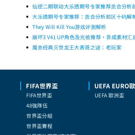
仙逆二期联动大乐透期号专家推荐质合分析
大乐透期号专家推荐：质合分析前区十码解
They Will Kill You游戏评测解析
崩坏3 V41 UP角色及光锥推荐，养成素材汇
魔兽经典灭世龙王大表哥之谜：老玩家
FIFA世界盃
UEFA EURO
FIFA世界盃
UEFA 歐洲盃
48強隊伍
世界盃分組
世界盃賽程