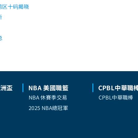
前区十码揭晓
析
总
歐洲盃
NBA 美國職籃
CPBL中華職
NBA 休賽季交易
CPBL中華職棒
2025 NBA總冠軍