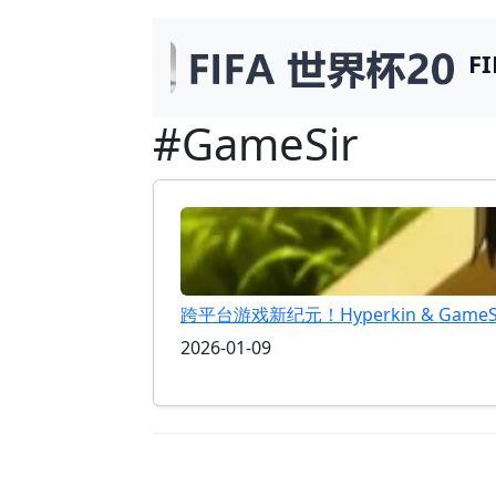
F
#GameSir
跨平台游戏新纪元！Hyperkin & Gam
2026-01-09