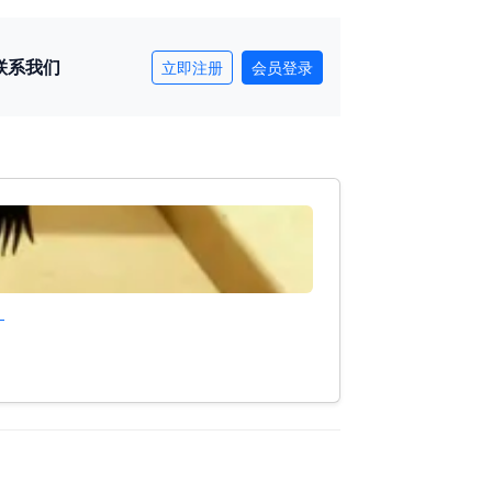
联系我们
立即注册
会员登录
！