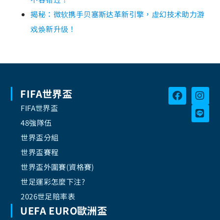
揭秘：微软携手贝塞斯达革新引擎，虚幻技术助力游
戏焕新升级！
FIFA世界盃
FIFA世界盃
48強隊伍
世界盃分組
世界盃賽程
世界盃外圍賽(資格賽)
世足運彩怎麼下注?
2026世足賠率表
UEFA EURO歐洲盃