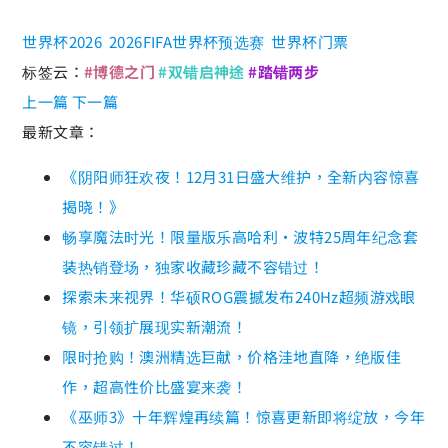
世界杯2026
2026FIFA世界杯预选赛
世界杯门票
标签云：
#博德之门
#双错启神途
#踏错两步
上一篇
下一篇
最新文章：
《阴阳师狂欢夜！12月31日盛大维护，全新内容惊喜
揭晓！》
畅享魔法时光！限量版乐高哈利·波特25周年纪念套
装热销登场，独家收藏珍藏不容错过！
探索未来视界！华硕ROG震撼发布240Hz超频游戏眼
镜，引领扩展现实新潮流！
限时抢购！澳洲精选巨献，价格洼地直降，绝版佳
作，超高性价比盛宴来袭！
《巫师3》十年辉煌再续篇！惊喜更新即将绽放，今年
不容错过！