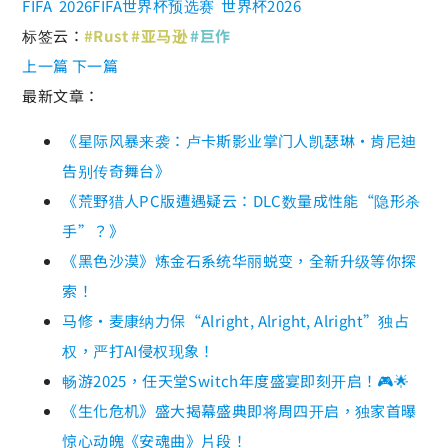
FIFA
2026FIFA世界杯预选赛
世界杯2026
标签云：
#Rust
#亚马逊
#巨作
上一篇
下一篇
最新文章：
《星际风暴来袭：卢卡斯影业掌门人凯瑟琳·肯尼迪
告别传奇舞台》
《荒野猎人PC版遭遇疑云：DLC数量成性能“隐形杀
手”？》
《黑色沙漠》炼金石系统华丽蜕变，全新升级等你探
索！
马修·麦康纳力保“Alright, Alright, Alright”独占
权，严打AI侵权现象！
畅游2025，任天堂Switch年度盛宴即刻开启！🎮🌟
《生化危机》盛大揭幕盛典即将周四开启，独家首曝
惊心动魄《安魂曲》片段！