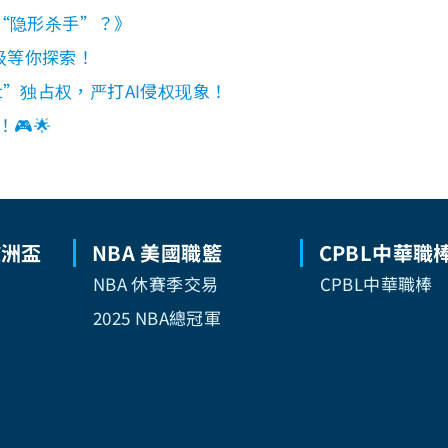
能“隐形杀手”？》
级等你探索！
lright”独占权，严打AI侵权现象！
🎮🌟
歐洲盃
NBA 美國職籃
CPBL中華職
NBA 休賽季交易
CPBL中華職棒
2025 NBA總冠軍