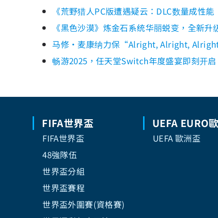
《荒野猎人PC版遭遇疑云：DLC数量成性
《黑色沙漠》炼金石系统华丽蜕变，全新升
马修·麦康纳力保“Alright, Alright, A
畅游2025，任天堂Switch年度盛宴即刻开启！
FIFA世界盃
UEFA EURO
FIFA世界盃
UEFA 歐洲盃
48強隊伍
世界盃分組
世界盃賽程
世界盃外圍賽(資格賽)