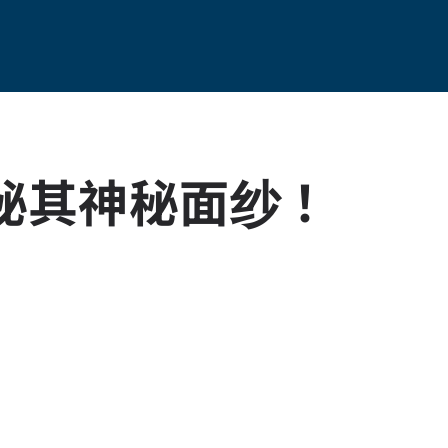
秘其神秘面纱！