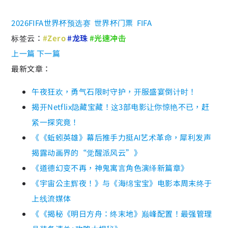
2026FIFA世界杯预选赛
世界杯门票
FIFA
标签云：
#Zero
#龙珠
#光速冲击
上一篇
下一篇
最新文章：
午夜狂欢，勇气石限时守护，开服盛宴倒计时！
揭开Netflix隐藏宝藏！这3部电影让你惊艳不已，赶
紧一探究竟！
《《蚯蚓英雄》幕后推手力挺AI艺术革命，犀利发声
揭露动画界的“觉醒派风云”》
《道德幻变不再，神鬼寓言角色演绎新篇章》
《宇宙公主辉夜！》与《海绵宝宝》电影本周末终于
上线流媒体
《《揭秘《明日方舟：终末地》巅峰配置！最强管理