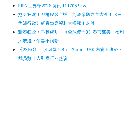
FIFA 世界杯2026 资讯 111705 9cw
抢券狂潮！刀枪皮装全送，刘涛亲送六套大礼！《三
角洲行动》新春盛宴福利大揭秘！🎉🎁
新春狂欢，马到成功！《全球使命3》春节盛典，福利
大放送，惊喜不间断！
《2XKO》上线风暴！Riot Games 短期内痛下决心，
裁员数十人引发行业热议