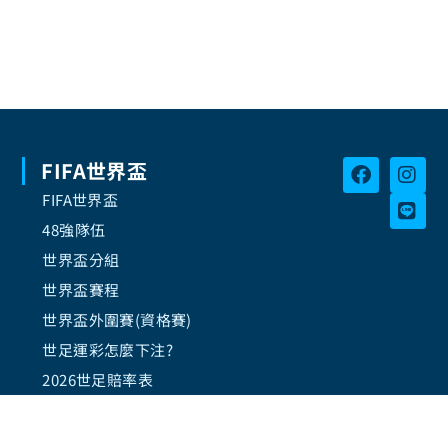
FIFA世界盃
FIFA世界盃
48強隊伍
世界盃分組
世界盃賽程
世界盃外圍賽(資格賽)
世足運彩怎麼下注?
2026世足賠率表
UEFA EURO歐洲盃
UEFA 歐洲盃