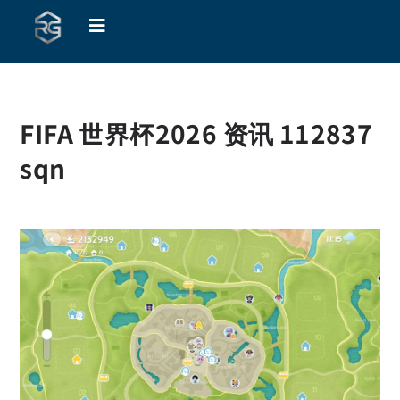
FIFA 世界杯2026 资讯 112837
sqn