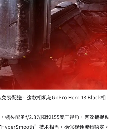
配送。这款相机与GoPro Hero 13 Black相
，镜头配备f/2.8光圈和155度广视角，有效捕捉动
的“HyperSmooth”技术相当，确保视频流畅稳定。