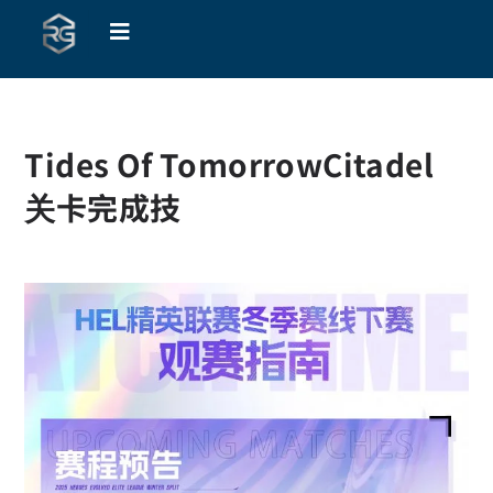
Tides Of TomorrowCitadel
关卡完成技