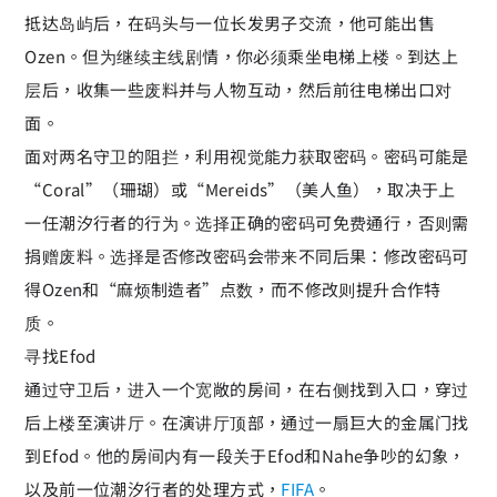
抵达岛屿后，在码头与一位长发男子交流，他可能出售
Ozen。但为继续主线剧情，你必须乘坐电梯上楼。到达上
层后，收集一些废料并与人物互动，然后前往电梯出口对
面。
面对两名守卫的阻拦，利用视觉能力获取密码。密码可能是
“Coral”（珊瑚）或“Mereids”（美人鱼），取决于上
一任潮汐行者的行为。选择正确的密码可免费通行，否则需
捐赠废料。选择是否修改密码会带来不同后果：修改密码可
得Ozen和“麻烦制造者”点数，而不修改则提升合作特
质。
寻找Efod
通过守卫后，进入一个宽敞的房间，在右侧找到入口，穿过
后上楼至演讲厅。在演讲厅顶部，通过一扇巨大的金属门找
到Efod。他的房间内有一段关于Efod和Nahe争吵的幻象，
以及前一位潮汐行者的处理方式，
FIFA
。