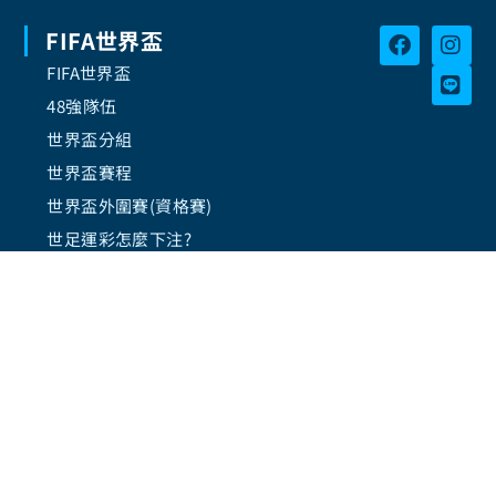
FIFA世界盃
FIFA世界盃
48強隊伍
世界盃分組
世界盃賽程
世界盃外圍賽(資格賽)
世足運彩怎麼下注?
2026世足賠率表
UEFA EURO歐洲盃
UEFA 歐洲盃
NBA 美國職籃
NBA 休賽季交易
2025 NBA總冠軍
CPBL中華職棒