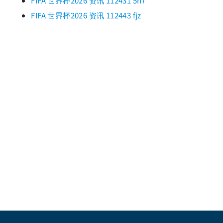
FIFA 世界杯2026 资讯 112431 5n7
FIFA 世界杯2026 资讯 112443 fjz