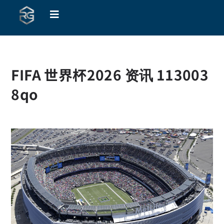
FIFA 世界杯2026 资讯 113003
8qo