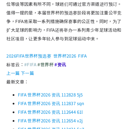
位等级等因素有所不同，球迷们可通过官方渠道进行预订。
值得一提的是，本届世界杯的预选赛阶段将更加注重公平竞
争，FIFA将采取一系列措施确保赛事的公正性。同时，为了
扩大足球的影响力，FIFA还将举办一系列青少年足球活动和
社区项目，让更多年轻人参与到足球运动中来。
2026FIFA世界杯预选赛
世界杯2026
FIFA
标签云：
#FIFA
#世界杯
#资讯
上一篇
下一篇
最新文章：
FIFA 世界杯2026 资讯 112828 5j5
FIFA 世界杯2026 资讯 112837 sqn
FIFA 世界杯2026 资讯 112644 61l
FIFA 世界杯2026 资讯 112654 v2j